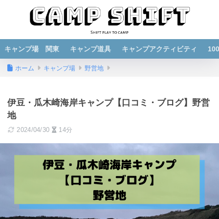
キャンプ場 関東
キャンプ道具
キャンプアクティビティ
1
ホーム
キャンプ場
野営地
伊豆・瓜木崎海岸キャンプ【口コミ・ブログ】野営
地
2024/04/30
14分