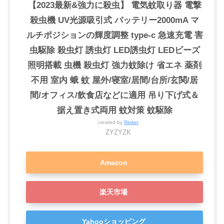
【2023最新&強力に殺虫】 電気蚊取り器 電撃
殺虫機 UV光源吸引式 バッテリー2000mA マ
ルチポジションの輝度調整 type-c 急速充電 害
虫駆除 殺虫灯 誘虫灯 LED誘虫灯 LEDビーズ
照明搭載 虫機 殺虫灯 強力蚊除け 省エネ 薬剤
不用 室内 蛾 蚊 屋外/寝室/居間/台所/玄関/居
間/オフィス/飲食店などに適用 吊り下げ式＆
据え置き式両用 蚊対策 蚊駆除
created by
Rinker
ZYZYZK
Amazon
楽天市場
Yahooショッピング