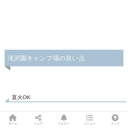
滝沢園キャンプ場の良い点
直火OK
ホーム
シェア
フォロー
メニュー
トップ
滝沢園キャンプ場といえば、これじゃないですか！