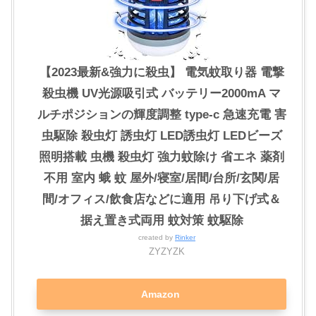
【2023最新&強力に殺虫】 電気蚊取り器 電撃
殺虫機 UV光源吸引式 バッテリー2000mA マ
ルチポジションの輝度調整 type-c 急速充電 害
虫駆除 殺虫灯 誘虫灯 LED誘虫灯 LEDビーズ
照明搭載 虫機 殺虫灯 強力蚊除け 省エネ 薬剤
不用 室内 蛾 蚊 屋外/寝室/居間/台所/玄関/居
間/オフィス/飲食店などに適用 吊り下げ式＆
据え置き式両用 蚊対策 蚊駆除
created by
Rinker
ZYZYZK
Amazon