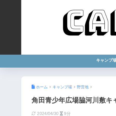
キャンプ
ホーム
キャンプ場
野営地
角田青少年広場脇河川敷キ
2024/04/30
9分