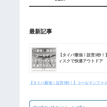
最新記事
【タイパ最強！設営3秒！
ィスクで快適アウトドア
【タイパ最強！設営3秒！】コールマンファ