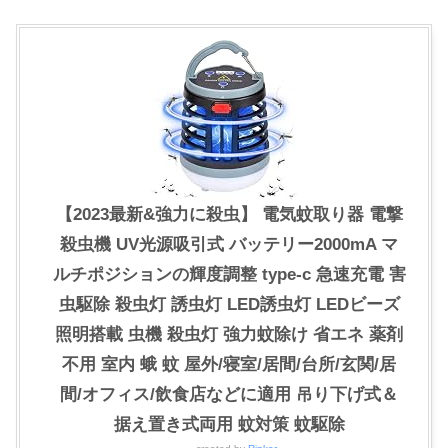
【2023最新&強力に殺虫】 電気蚊取り器 電撃
殺虫機 UV光源吸引式 バッテリー2000mA マ
ルチポジションの輝度調整 type-c 急速充電 害
虫駆除 殺虫灯 誘虫灯 LED誘虫灯 LEDビーズ
照明搭載 虫機 殺虫灯 強力蚊除け 省エネ 薬剤
不用 室内 蛾 蚊 屋外/寝室/居間/台所/玄関/居
間/オフィス/飲食店などに適用 吊り下げ式＆
据え置き式両用 蚊対策 蚊駆除