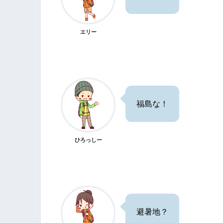
エリー
福島な！
ひろっしー
避暑地？