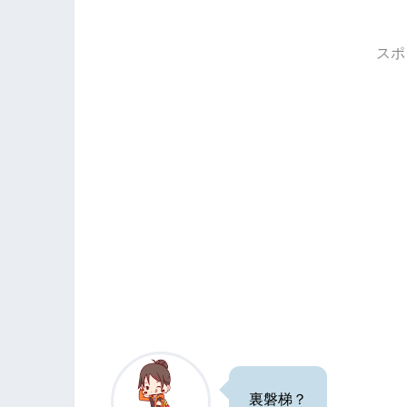
スポ
裏磐梯？