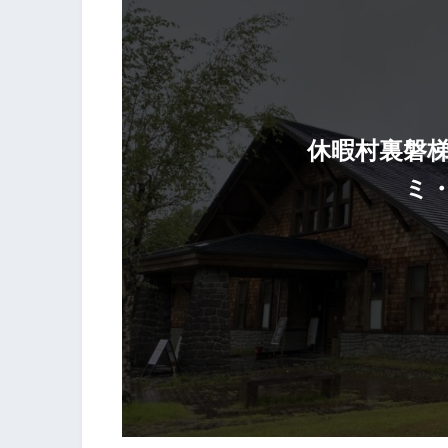
休暇村裏磐
ミ