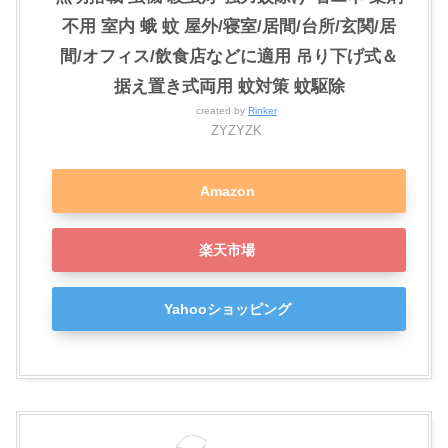
不用 室内 蛾 蚊 屋外/寝室/居間/台所/玄関/居
間/オフィス/飲食店などに適用 吊り下げ式＆
据え置き式両用 蚊対策 蚊駆除
created by
Rinker
ZYZYZK
Amazon
楽天市場
Yahooショッピング