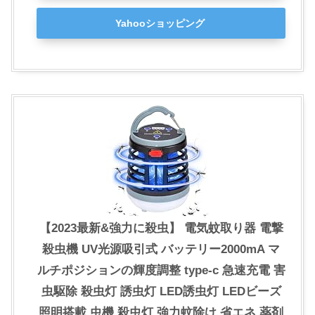
Yahooショッピング
【2023最新&強力に殺虫】 電気蚊取り器 電撃
殺虫機 UV光源吸引式 バッテリー2000mA マ
ルチポジションの輝度調整 type-c 急速充電 害
虫駆除 殺虫灯 誘虫灯 LED誘虫灯 LEDビーズ
照明搭載 虫機 殺虫灯 強力蚊除け 省エネ 薬剤