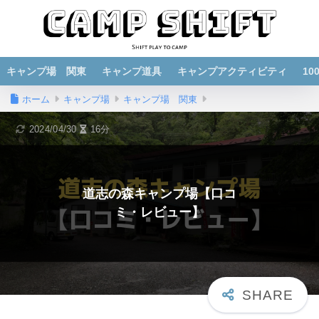
キャンプ場 関東
キャンプ道具
キャンプアクティビティ
1
ホーム
キャンプ場
キャンプ場 関東
2024/04/30
16分
道志の森キャンプ場【口コ
ミ・レビュー】