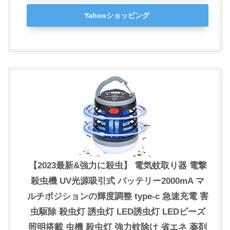
Yahooショッピング
【2023最新&強力に殺虫】 電気蚊取り器 電撃
殺虫機 UV光源吸引式 バッテリー2000mA マ
ルチポジションの輝度調整 type-c 急速充電 害
虫駆除 殺虫灯 誘虫灯 LED誘虫灯 LEDビーズ
照明搭載 虫機 殺虫灯 強力蚊除け 省エネ 薬剤