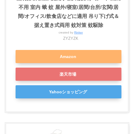
不用 室内 蛾 蚊 屋外/寝室/居間/台所/玄関/居
間/オフィス/飲食店などに適用 吊り下げ式＆
据え置き式両用 蚊対策 蚊駆除
created by
Rinker
ZYZYZK
Amazon
楽天市場
Yahooショッピング