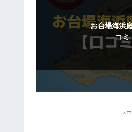
お台場海浜
コミ
スポ