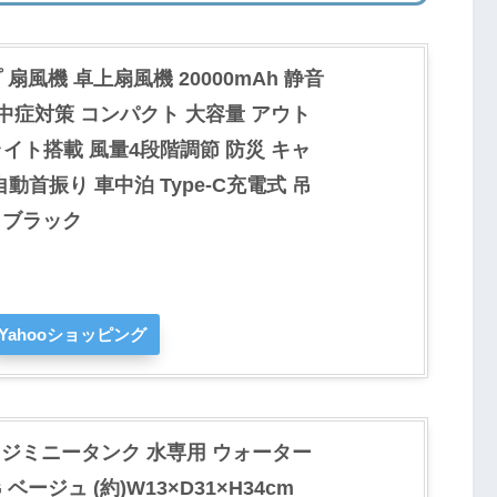
扇風機 卓上扇風機 20000mAh 静音
熱中症対策 コンパクト 大容量 アウト
ライト搭載 風量4段階調節 防災 キャ
動首振り 車中泊 Type-C充電式 吊
 ブラック
Yahooショッピング
) ジミニータンク 水専用 ウォーター
G ベージュ (約)W13×D31×H34cm