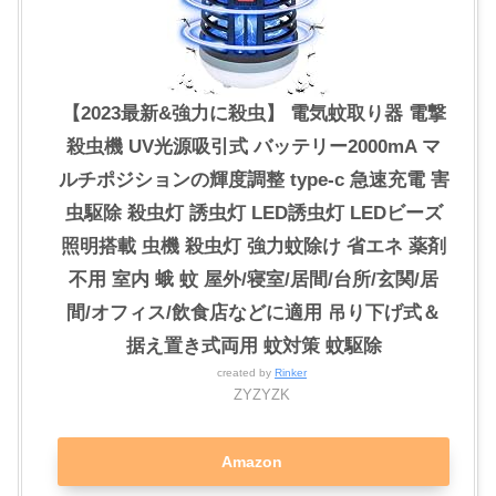
【2023最新&強力に殺虫】 電気蚊取り器 電撃
殺虫機 UV光源吸引式 バッテリー2000mA マ
ルチポジションの輝度調整 type-c 急速充電 害
虫駆除 殺虫灯 誘虫灯 LED誘虫灯 LEDビーズ
照明搭載 虫機 殺虫灯 強力蚊除け 省エネ 薬剤
不用 室内 蛾 蚊 屋外/寝室/居間/台所/玄関/居
間/オフィス/飲食店などに適用 吊り下げ式＆
据え置き式両用 蚊対策 蚊駆除
created by
Rinker
ZYZYZK
Amazon