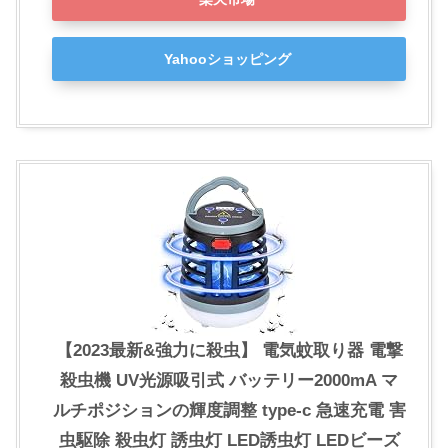
Yahooショッピング
【2023最新&強力に殺虫】 電気蚊取り器 電撃
殺虫機 UV光源吸引式 バッテリー2000mA マ
ルチポジションの輝度調整 type-c 急速充電 害
虫駆除 殺虫灯 誘虫灯 LED誘虫灯 LEDビーズ