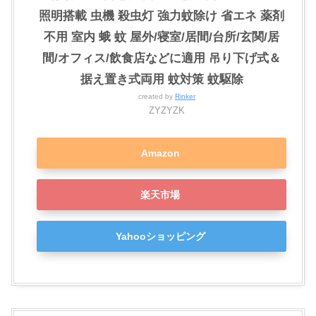
照明搭載 虫機 殺虫灯 強力蚊除け 省エネ 薬剤
不用 室内 蛾 蚊 屋外/寝室/居間/台所/玄関/居
間/オフィス/飲食店などに適用 吊り下げ式＆
据え置き式両用 蚊対策 蚊駆除
created by
Rinker
ZYZYZK
Amazon
楽天市場
Yahooショッピング