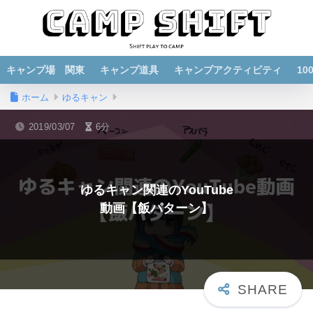
キャンプ場 関東
キャンプ道具
キャンプアクティビティ
1
ホーム
ゆるキャン
2019/03/07
6分
ゆるキャン関連のYouTube
動画【飯パターン】