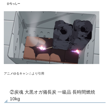
ひろっしー
アニメゆるキャン△より引用
②炭魂 大黒オガ備長炭 一級品 長時間燃焼
10kg