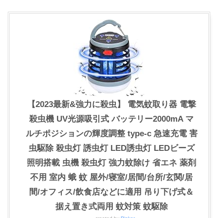
【2023最新&強力に殺虫】 電気蚊取り器 電撃
殺虫機 UV光源吸引式 バッテリー2000mA マ
ルチポジションの輝度調整 type-c 急速充電 害
虫駆除 殺虫灯 誘虫灯 LED誘虫灯 LEDビーズ
照明搭載 虫機 殺虫灯 強力蚊除け 省エネ 薬剤
不用 室内 蛾 蚊 屋外/寝室/居間/台所/玄関/居
間/オフィス/飲食店などに適用 吊り下げ式＆
据え置き式両用 蚊対策 蚊駆除