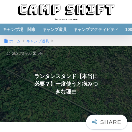
キャンプ場 関東
キャンプ道具
キャンプアクティビティ
1
ホーム
キャンプ道具
2023/07/06
9分
ランタンスタンド【本当に
必要？】一度使うと病みつ
きな理由